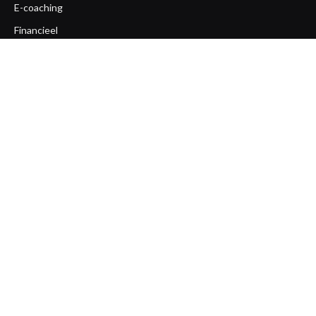
E-coaching
Financieel
Gezondheid
Life coaching
Loopbaan coaching
Mentaal
Ondernemerscoaching
Opleiding
Overige
Team coaching
Workshops
Zakelijk