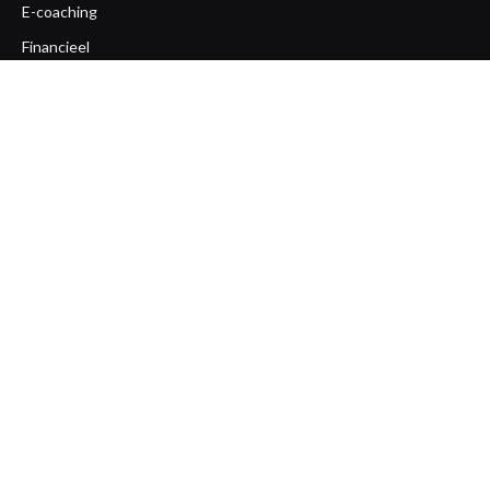
E-coaching
Financieel
Gezondheid
Life coaching
Loopbaan coaching
Mentaal
Ondernemerscoaching
Opleiding
Overige
Team coaching
Workshops
Zakelijk