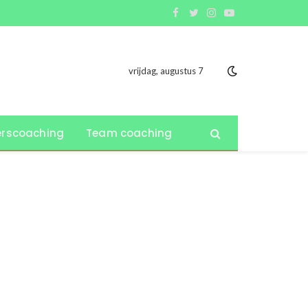
Facebook
Twitter
Instagram
YouTube
vrijdag, augustus 7
rscoaching
Team coaching