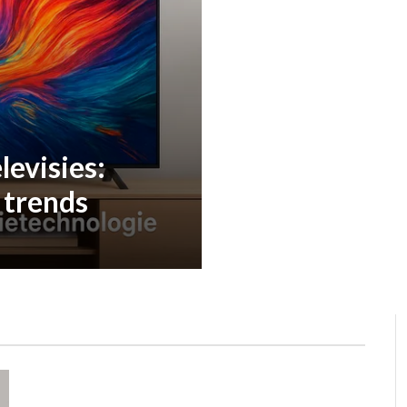
levisies:
 trends