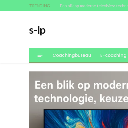
TRENDING
Een blik op moderne televisies: techn
s-lp
Coachingbureau
E-coaching