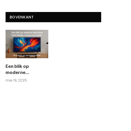
BOVENKANT
Een blik op
moderne
televisies:
mei 19, 2025
technologie,
keuzes en trends