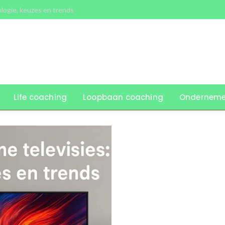
ologie, keuzes en trends
Life coaching
Loopbaan coaching
Onderneme