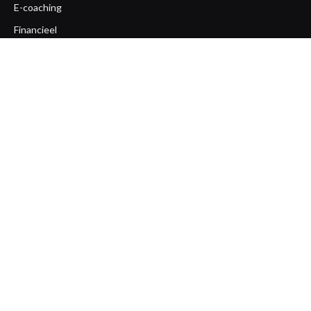
E-coaching
Financieel
Gezondheid
Life coaching
Loopbaan coaching
Mentaal
Ondernemerscoaching
Opleiding
Overige
Team coaching
Workshops
Zakelijk