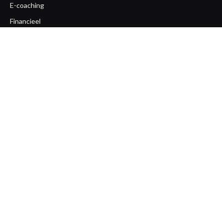
E-coaching
Financieel
Gezondheid
Life coaching
Loopbaan coaching
Mentaal
Ondernemerscoaching
Opleiding
Overige
Team coaching
Workshops
Zakelijk