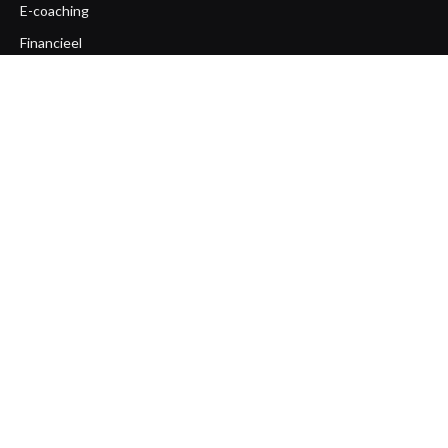
E-coaching
Financieel
Gezondheid
Life coaching
Loopbaan coaching
Mentaal
Ondernemerscoaching
Opleiding
Overige
Team coaching
Workshops
Zakelijk