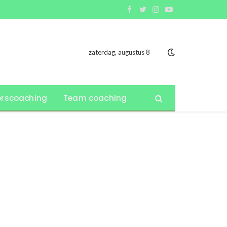
Facebook
Twitter
Instagram
YouTube
zaterdag, augustus 8
rscoaching
Team coaching