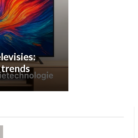
levisies:
 trends