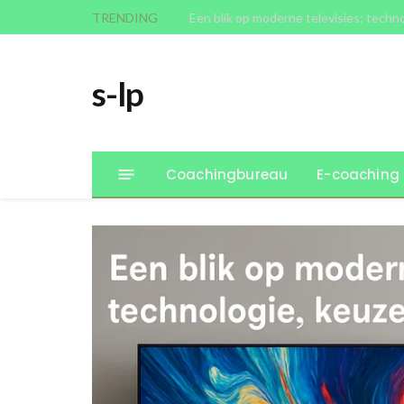
TRENDING
Een blik op moderne televisies: techn
s-lp
Coachingbureau
E-coaching