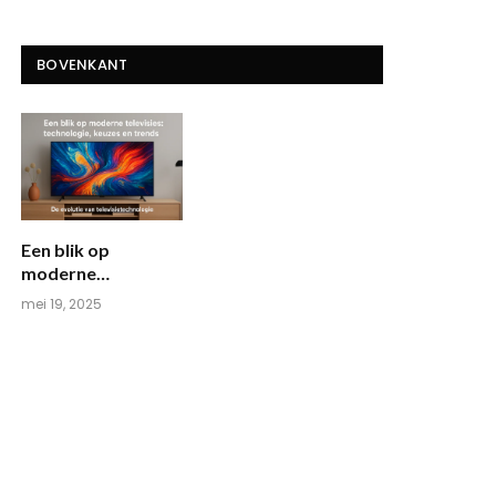
BOVENKANT
Een blik op
moderne
televisies:
mei 19, 2025
technologie,
keuzes en trends