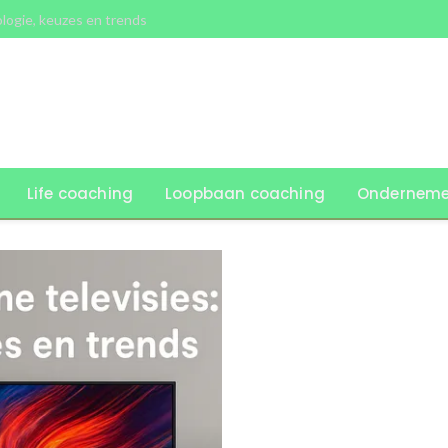
ologie, keuzes en trends
Life coaching
Loopbaan coaching
Onderneme