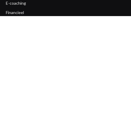
E-coaching
Financieel
Gezondheid
Life coaching
Loopbaan coaching
Mentaal
Ondernemerscoaching
Opleiding
Overige
Team coaching
Workshops
Zakelijk