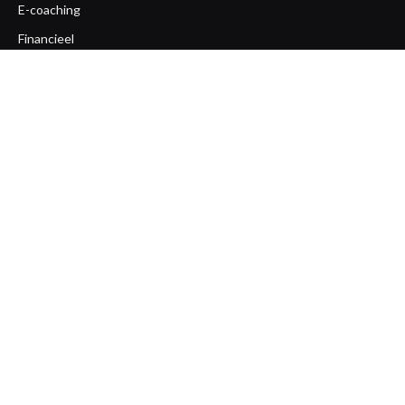
E-coaching
Financieel
Gezondheid
Life coaching
Loopbaan coaching
Mentaal
Ondernemerscoaching
Opleiding
Overige
Team coaching
Workshops
Zakelijk