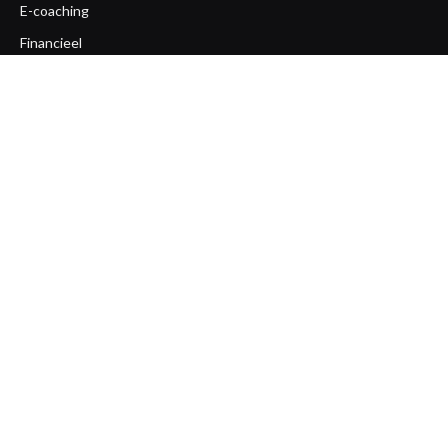
E-coaching
Financieel
Gezondheid
Life coaching
Loopbaan coaching
Mentaal
Ondernemerscoaching
Opleiding
Overige
Team coaching
Workshops
Zakelijk