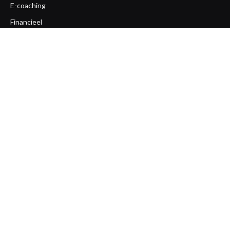
E-coaching
Financieel
Gezondheid
Life coaching
Loopbaan coaching
Mentaal
Ondernemerscoaching
Opleiding
Overige
Team coaching
Workshops
Zakelijk