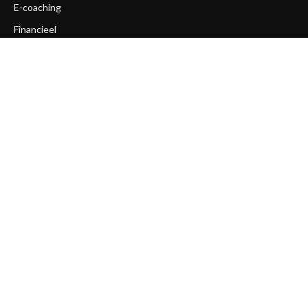
E-coaching
Financieel
Gezondheid
Life coaching
Loopbaan coaching
Mentaal
Ondernemerscoaching
Opleiding
Overige
Team coaching
Workshops
Zakelijk