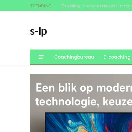
TRENDING
Een blik op moderne televisies: techn
s-lp
Coachingbureau
E-coaching