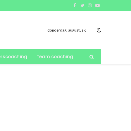
Facebook
Twitter
Instagram
YouTube
donderdag, augustus 6
rscoaching
Team coaching