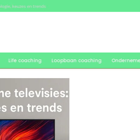
ologie, keuzes en trends
Life coaching
Loopbaan coaching
Onderneme