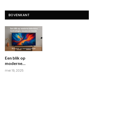
BOVENKANT
Een blik op
moderne
televisies:
mei 19, 2025
technologie,
keuzes en trends