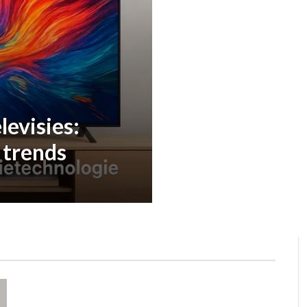
levisies:
 trends