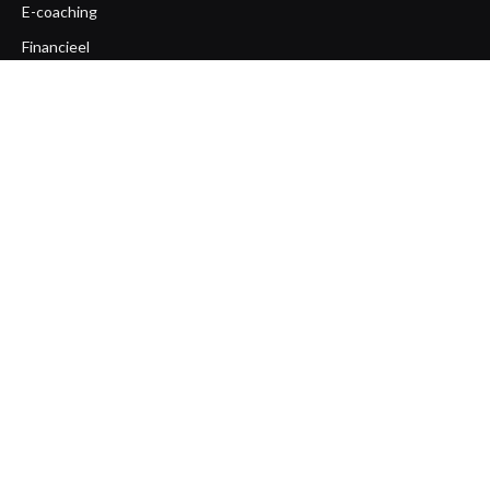
E-coaching
Financieel
Gezondheid
Life coaching
Loopbaan coaching
Mentaal
Ondernemerscoaching
Opleiding
Overige
Team coaching
Workshops
Zakelijk